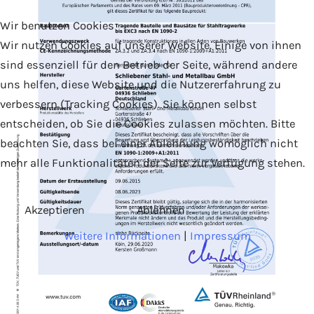
Wir benutzen Cookies
Wir nutzen Cookies auf unserer Website. Einige von ihnen
sind essenziell für den Betrieb der Seite, während andere
uns helfen, diese Website und die Nutzererfahrung zu
verbessern (Tracking Cookies). Sie können selbst
PDF-Ansicht
entscheiden, ob Sie die Cookies zulassen möchten. Bitte
beachten Sie, dass bei einer Ablehnung womöglich nicht
mehr alle Funktionalitäten der Seite zur Verfügung stehen.
Akzeptieren
Ablehnen
Weitere Informationen
|
Impressum